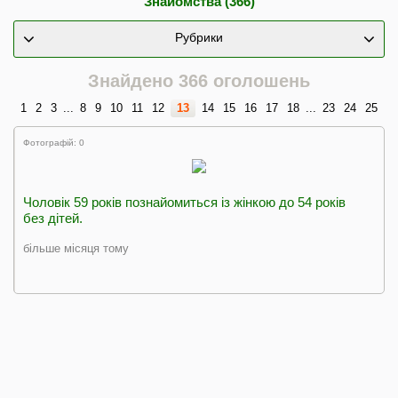
Знайомства (366)
Рубрики
Знайдено 366 оголошень
1
2
3
...
8
9
10
11
12
13
14
15
16
17
18
...
23
24
25
Фотографій: 0
Чоловік 59 років познайомиться із жінкою до 54 років
без дітей.
більше місяця тому