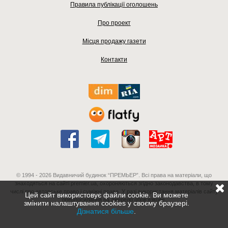
Правила публікації оголошень
Про проект
Місця продажу газети
Контакти
© 1994 - 2026 Видавничий будинок “ПРЕМЬЕР”. Всі права на матеріали, що
знаходяться на сайті premier.ua, охороняються згідно законодавства, в тому
числі про авторське право і суміжні права. У разі використання матеріалів сайту
Цей сайт використовує файли cookie. Ви можете
гіперпосилання на джерело обов'язкове.
змінити налаштування cookies у своєму браузері.
Дізнатися більше
.