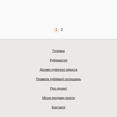
1
2
Головна
Рубрикатор
Договір публічної оферти
Правила публікації оголошень
Про проект
Місця продажу газети
Контакти