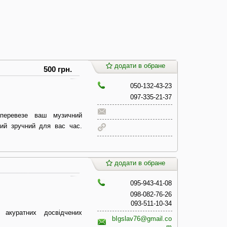
додати в обране
500 грн.
050-132-43-23
097-335-21-37
 перевезе ваш музичний
кий зручний для вас час.
додати в обране
095-943-41-08
098-082-76-26
093-511-10-34
 акуратних досвідчених
bIgslav76@gmail.co
m