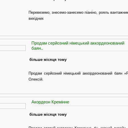
Перевеземо, знесемо-занесемо піаніно, рояль вантажник
вихідних
Продам серйозний німецький аккордеонований
баян..
більше місяця тому
Продам серйозний німецький аккордеонований баян «FI
Олексій.
Акордеон Кремінне
більше місяця тому