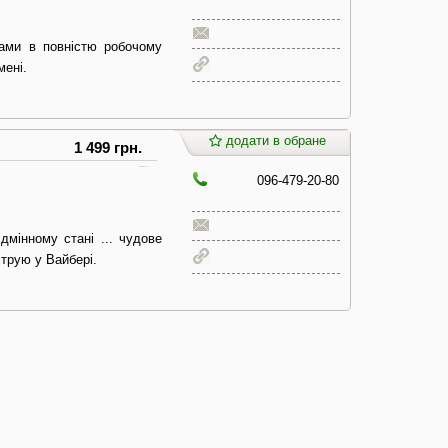
рами в повністю робочому
мені.
додати в обране
1 499 грн.
096-479-20-80
ідмінному стані ... чудове
струю у Вайбері.