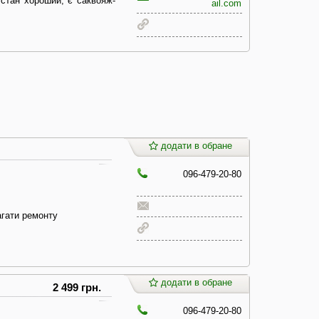
 стан хороший, є саквояж-
ail.com
додати в обране
096-479-20-80
агати ремонту
додати в обране
2 499 грн.
096-479-20-80