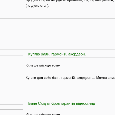
Продам старий акордеон Кременне, бу, гарний дизайн,
(не дуже стан),
Куплю баян, гармоній, акордеон.
більше місяця тому
Куплю для себе баян, гармоній, акордеон ... Можна вим
Баян Схід м.Кіров гарантія відеоогляд
більше місяця тому