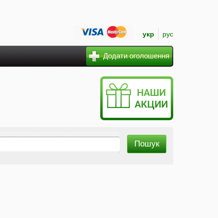
укр
рус
Додати оголошення