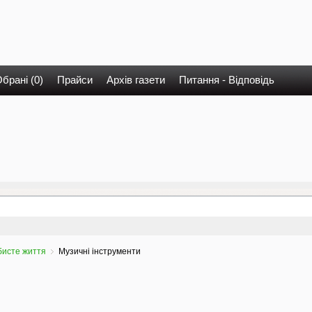
брані (0)
Прайси
Архів газети
Питання - Відповідь
бисте життя
Музичні інструменти