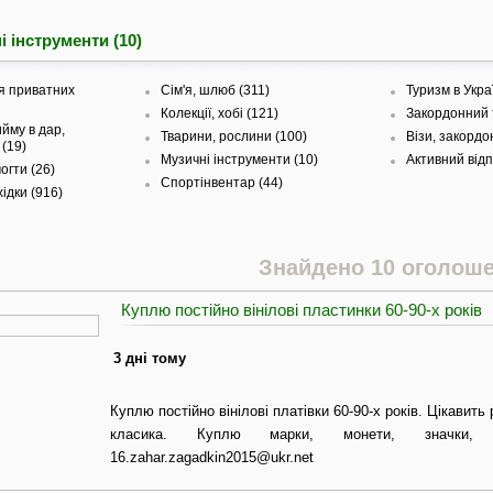
і інструменти (10)
я приватних
Сім'я, шлюб (311)
Туризм в Украї
Колекції, хобі (121)
Закордонний 
йму в дар,
Тварини, рослини (100)
Візи, закордо
 (19)
Музичні інструменти (10)
Активний відп
гти (26)
Спортінвентар (44)
ідки (916)
Знайдено 10 оголош
Куплю постійно вінілові пластинки 60-90-х років
3 дні тому
Куплю постійно вінілові платівки 60-90-х років. Цікавить
класика. Куплю марки, монети, значки, на
16.zahar.zagadkin2015@ukr.net