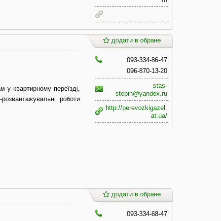
додати в обране
093-334-86-47
096-870-13-20
stas-
м у квартирному переїзді,
stepin@yandex.ru
-розвантажувальні роботи
http://perevozkigazel.
at.ua/
додати в обране
093-334-68-47