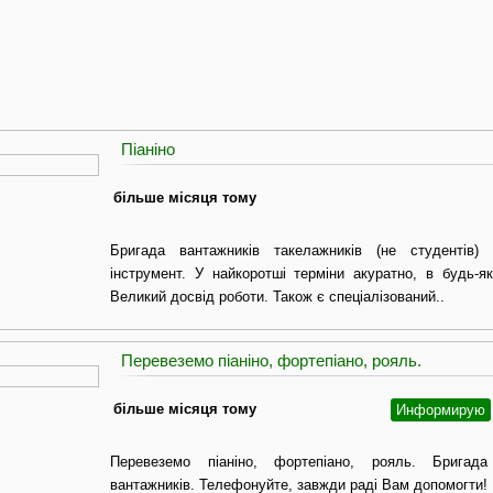
Піаніно
більше місяця тому
Бригада вантажників такелажників (не студентів)
інструмент. У найкоротші терміни акуратно, в будь-я
Великий досвід роботи. Також є спеціалізований..
Перевеземо піаніно, фортепіано, рояль.
більше місяця тому
Информирую
Перевеземо піаніно, фортепіано, рояль. Бригада
вантажників. Телефонуйте, завжди раді Вам допомогти!