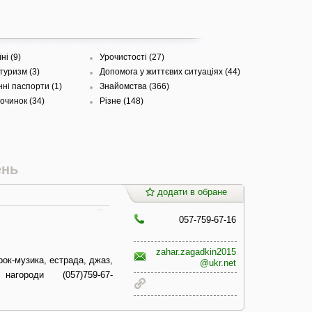
ні (9)
Урочистості (27)
туризм (3)
Допомога у життєвих ситуаціях (44)
нні паспорти (1)
Знайомства (366)
очинок (34)
Різне (148)
ень
додати в обране
057-759-67-16
zahar.zagadkin2015
 рок-музика, естрада, джаз,
@ukr.net
городи (057)759-67-