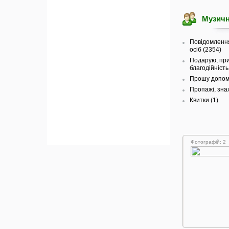
Музичн
Повідомленн
осіб (2354)
Подарую, при
благодійність
Прошу допомо
Пропажі, знах
Квитки (1)
Фотографій: 2