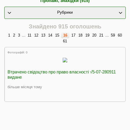
Пропажі, знахідки (915)
Рубрики
Знайдено 915 оголошень
1
2
3
...
11
12
13
14
15
16
17
18
19
20
21
...
59
60
61
Фотографій: 0
Втрачено свідоцтво про право власності √5-07-280911
видане
більше місяця тому