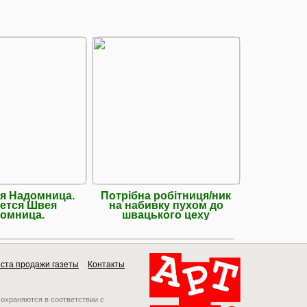
я Надомница.
Потрібна робітниця/ник
Шукає
ется Швея
на набивку пухом до
омница.
швацького цеху
ста продажи газеты
Контакты
 охраняются в соответствии с