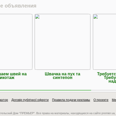
е объявления
аем швей на
Швачка на пух та
Требуетс
икотаж
синтепон
Требу
над
катор
Договір публічної оферти
Правила подачи рекламы
О проекте
Ме
ательский Дом “ПРЕМЬЕР”. Все права на материалы, находящиеся на сайте premier.ua,