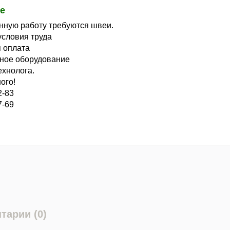
е
нную работу требуются швеи.
словия труда
 оплата
ное оборудование
хнолога.
ого!
2-83
7-69
тарии (0)