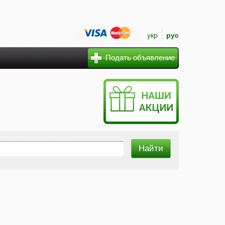
укр
рус
Подать объявление