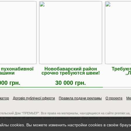
 пухонабивної
Новобаварский район
Требуют
ашини
срочно требуются швеи!
,,
000 грн.
30 000 грн.
катор
Договір публічної оферти
Правила подачи рекламы
О проекте
Ме
ательский Дом “ПРЕМЬЕР”. Все права на материалы, находящиеся на сайте premier.ua,
, в том числе об авторском праве и смежных правах. При любом использовании мате
айлы cookies. Вы можете изменить настройки cookies в своём брау