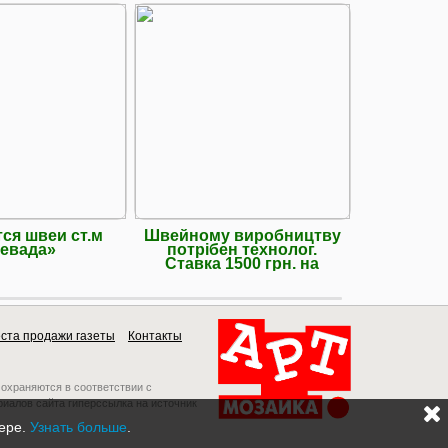
ся швеи ст.м
Швейному виробництву
Левада»
потрібен технолог.
Ставка 1500 грн. на
ста продажи газеты
Контакты
 охраняются в соответствии с
риалов сайта гиперссылка на источник
зере.
Узнать больше
.