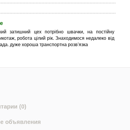
е
кий затишний цех потрібно швачки, на постійну
рикотаж, робота цілий рік. Знаходимося недалеко від
ада. дуже хороша транспортна розв'язка
тарии (0)
е объявления