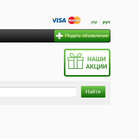
укр
рус
Подать объявление