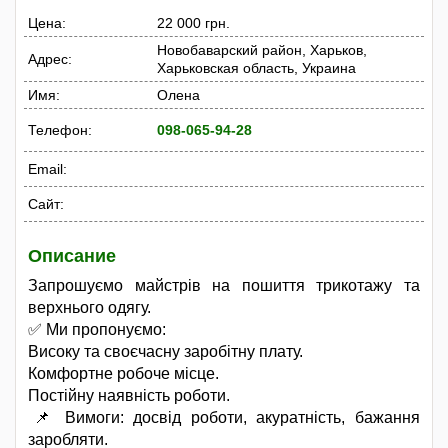
Цена:
22 000 грн.
Новобаварский район, Харьков,
Адрес:
Харьковская область, Украина
Имя:
Олена
Телефон:
098-065-94-28
Email:
Сайт:
Описание
​Запрошуємо майстрів на пошиття трикотажу та
верхнього одягу.
​✅ Ми пропонуємо:
​Високу та своєчасну заробітну плату.
​Комфортне робоче місце.
​Постійну наявність роботи.
​📌 Вимоги: досвід роботи, акуратність, бажання
заробляти.