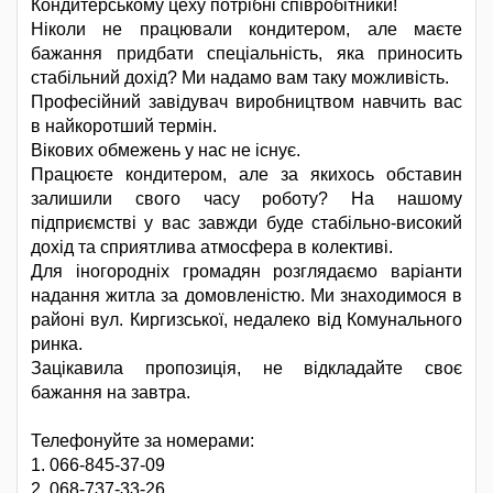
Кондитерському цеху потрібні співробітники!
Ніколи не працювали кондитером, але маєте
бажання придбати спеціальність, яка приносить
стабільний дохід? Ми надамо вам таку можливість.
Професійний завідувач виробництвом навчить вас
в найкоротший термін.
Вікових обмежень у нас не існує.
Працюєте кондитером, але за якихось обставин
залишили свого часу роботу? На нашому
підприємстві у вас завжди буде стабільно-високий
дохід та сприятлива атмосфера в колективі.
Для іногородніх громадян розглядаємо варіанти
надання житла за домовленістю. Ми знаходимося в
районі вул. Киргизської, недалеко від Комунального
ринка.
Зацікавила пропозиція, не відкладайте своє
бажання на завтра.
Телефонуйте за номерами:
1. 066-845-37-09
2. 068-737-33-26