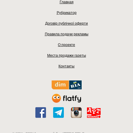
Главная
Рубрикатор
Договір публічної оферти
Правила подачи рекламы
О проекте
Места продажи газеты
Контакты