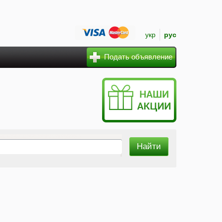
укр
рус
Подать объявление