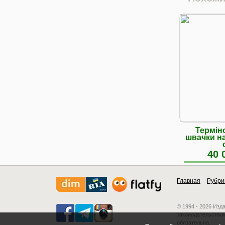
Термін
швачки н
40 
Главная
Рубри
© 1994 - 2026 Изд
законодательством
обязательна.