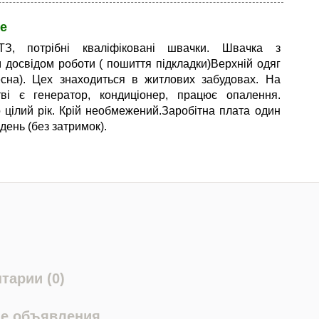
е
З, потрібні кваліфіковані швачки. Швачка з
 досвідом роботи ( пошиття підкладки)Верхній одяг
есна). Цех знаходиться в житлових забудовах. На
тві є генератор, кондиціонер, працює опалення.
цілий рік. Крій необмежений.Заробітна плата один
день (без затримок).
тарии (0)
е объявления