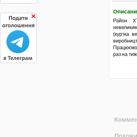
Описани
Район ХТ
невеликим
(куртка в
виробниц
Працюємо 
раз на тиж
Коммен
Похожи