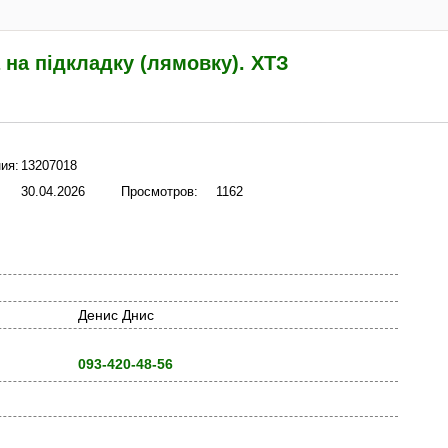
на підкладку (лямовку). ХТЗ
ия:
13207018
30.04.2026
Просмотров:
1162
Денис Днис
093-420-48-56