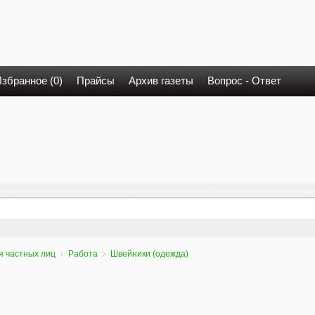
збранное (0)
Прайсы
Архив газеты
Вопрос - Ответ
я частных лиц
Работа
Швейники (одежда)