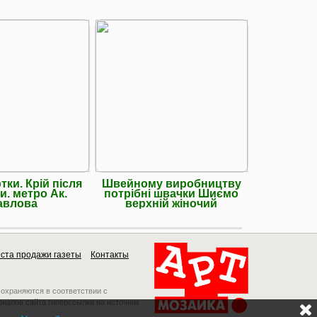
тки. Крій після
Швейному виробництву
У швейни
и. метро Ак.
потрібні швачки Шиємо
швачки. р
авлова
верхній жіночий
нор
ста продажи газеты
Контакты
 охраняются в соответствии с
риалов сайта гиперссылка на источник