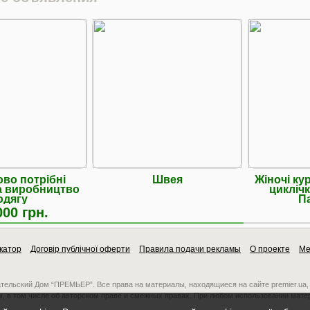
ово потрібні
Швея
Жіночі кур
а виробництво
циклічк
одягу
П
000 грн.
катор
Договір публічної оферти
Правила подачи рекламы
О проекте
Ме
ательский Дом “ПРЕМЬЕР”. Все права на материалы, находящиеся на сайте premier.ua,
, в том числе об авторском праве и смежных правах. При любом использовании мате