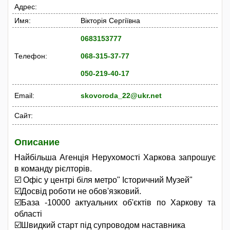
Адрес:
Имя:
Вікторія Сергіївна
0683153777
Телефон:
068-315-37-77
050-219-40-17
Email:
skovoroda_22@ukr.net
Сайт:
Описание
Найбільша Агенція Нерухомості Харкова запрошує
в команду рієлторів.
☑️ Офіс у центрі біля метро" Історичний Музей"
☑️Досвід роботи не обов'язковий.
☑️База -10000 актуальних об'єктів по Харкову та
області
☑️Швидкий старт під супроводом наставника