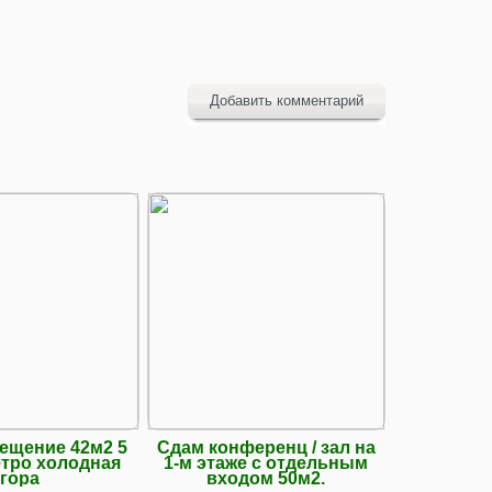
Добавить комментарий
ещение 42м2 5
Сдам конференц / зал на
Оренда п
тро холодная
1-м этаже с отдельным
спортзал,
гора
входом 50м2.
Бурсаць