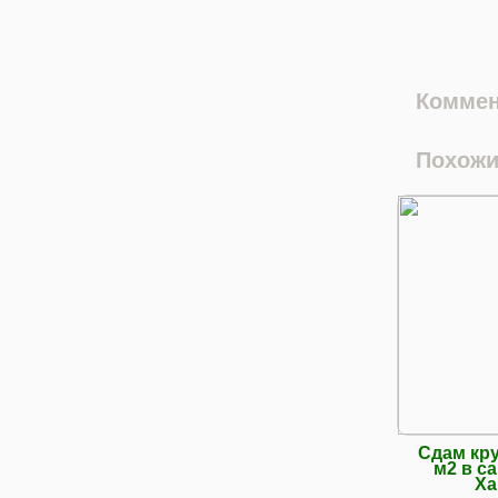
Коммен
Похожи
Сдам кру
м2 в с
Ха