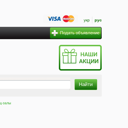
укр
рус
Подать объявление
ц-залы