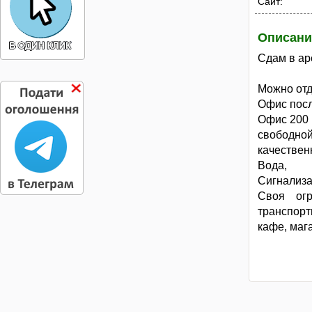
Сайт:
Описани
Сдам в ар
Можно отд
Офис пос
Офис 200 м
свободно
качествен
Вода, к
Сигнализа
Своя огр
транспорт
кафе, мага