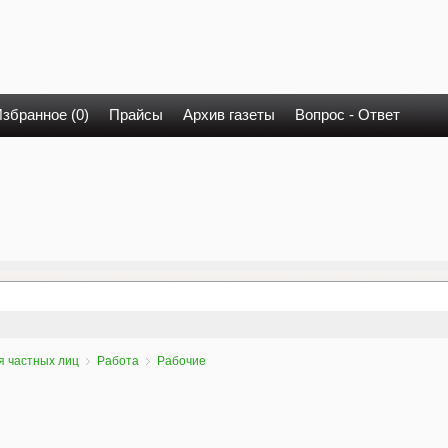
збранное (0)
Прайсы
Архив газеты
Вопрос - Ответ
я частных лиц
Работа
Рабочие