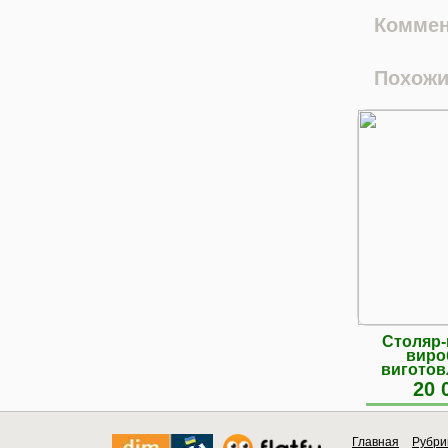
Коммен
Похожи
Столяр-
виро
виготов
м
20 
Главная
Рубри