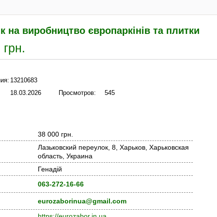
к на виробництво європаркінів та плитки
 грн.
ия:
13210683
18.03.2026
Просмотров:
545
38 000 грн.
Лазьковский переулок, 8, Харьков, Харьковская
область, Украина
Генадій
063-272-16-66
eurozaborinua@gmail.com
https://eurozabor.in.ua