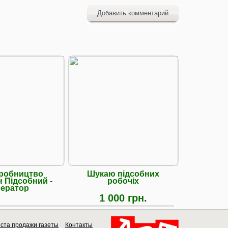
Добавить комментарий
робництво
Шукаю підсобних
АП
н Підсобний -
робочіх
подрібне
ератор
рослинн
фар
1 000 грн.
ста продажи газеты
Контакты