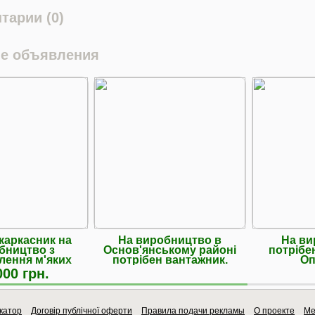
тарии (0)
е объявления
каркасник на
На виробництво в
На ви
бництво з
Основ'янському районі
потрібе
лення м'яких
потрібен вантажник.
Оп
еблів
000 грн.
катор
Договір публічної оферти
Правила подачи рекламы
О проекте
Ме