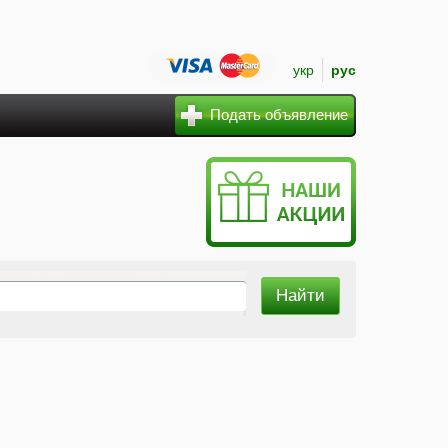
укр
рус
Подать объявление