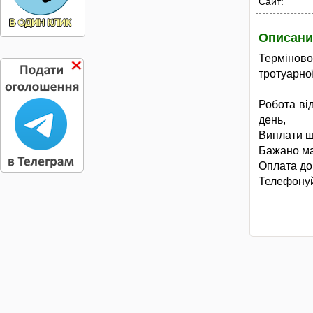
Сайт:
Описани
Терміново
тротуарної
Робота ві
день,
Виплати щ
Бажано ма
Оплата до
Телефонуй