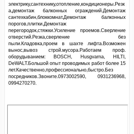
электрику,сантехнику,отопление,кондиционеры.Резк
а,демонтаж балконных ограждений.Демонтаж
сантехкабин,блоккомнат.Демонтаж балконных
порогов,плитки.Демонтаж
перегородок,стяжки.Усиление проемов.Сверление
отверстий.Резка,сверление без
пыли.Кладовка,проем в шахте лифта.Возможен
вынос,вывоз строй.мусора.Работаем проф.
оборудыванием: BOSCH, Husgvarna, HILTI,
DeWALT.Большой опыт проводимых работ более 15
лет.Качественно,профессионально,быстро.Без
посредников.Звоните.0973002590, 0931236968,
0994270270.