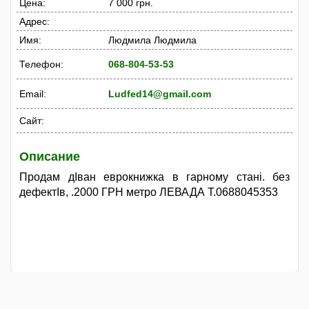
Цена:
7 000 грн.
Адрес:
Имя:
Людмила Людмила
Телефон:
068-804-53-53
Email:
Ludfed14@gmail.com
Сайт:
Описание
Продам дІван еврокнижка в гарному стані. без
дефектІв, .2000 ГРН метро ЛЕВАДА Т.0688045353