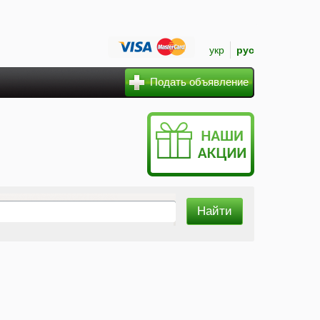
укр
рус
Подать объявление