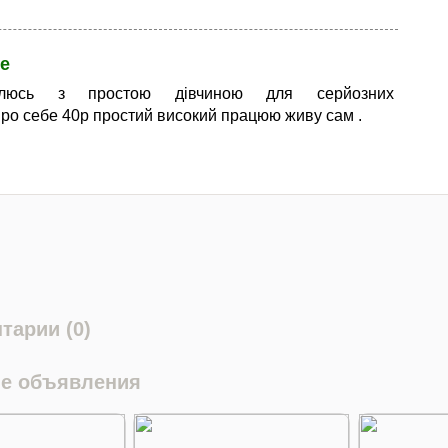
е
млюсь з простою дівчиною для серйозних
про себе 40р простий високий працюю живу сам .
тарии (0)
е объявления