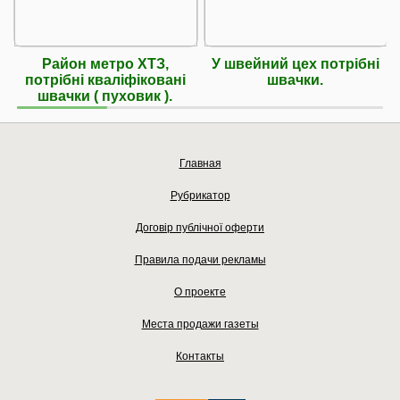
Район метро ХТЗ,
У швейний цех потрібні
потрібні кваліфіковані
швачки.
швачки ( пуховик ).
Главная
Рубрикатор
Договір публічної оферти
Правила подачи рекламы
О проекте
Места продажи газеты
Контакты