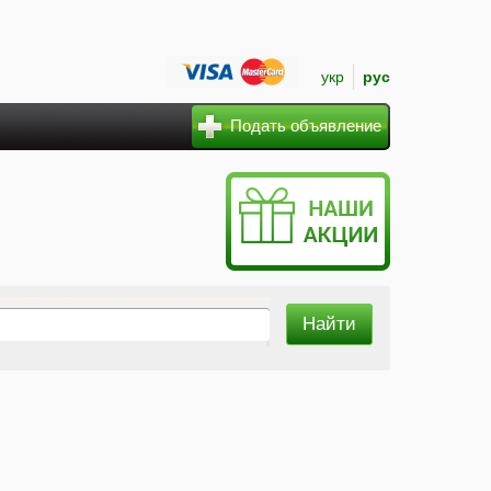
укр
рус
Подать объявление