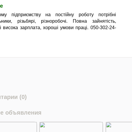
е
ому підприємству на постійну роботу потрібні
ники, різьбярі, різноробочі. Повна зайнятість,
 і висока зарплата, хороші умови праці. 050-302-24-
тарии (0)
е объявления