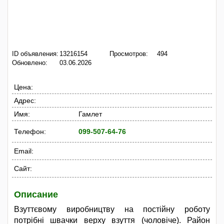
ID объявления:
13216154
Просмотров:
494
Обновлено:
03.06.2026
Цена:
Адрес:
Имя:
Гамлет
Телефон:
099-507-64-76
Email:
Сайт:
Описание
Взуттєвому виробництву на постійну роботу
потрібні швачки верху взуття (чоловіче). Район