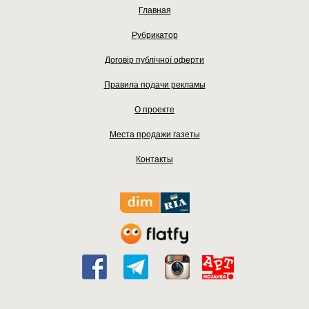
Главная
Рубрикатор
Договір публічної оферти
Правила подачи рекламы
О проекте
Места продажи газеты
Контакты