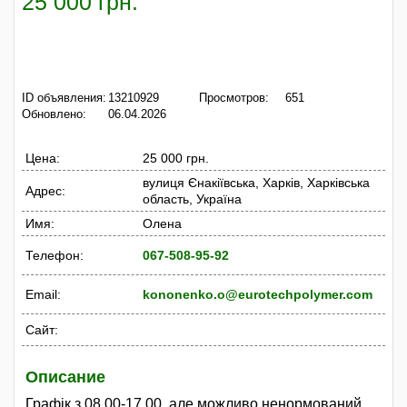
25 000 грн.
ID объявления:
13210929
Просмотров:
651
Обновлено:
06.04.2026
Цена:
25 000 грн.
вулиця Єнакіївська, Харків, Харківська
Адрес:
область, Україна
Имя:
Олена
Телефон:
067-508-95-92
Email:
kononenko.o@eurotechpolymer.com
Сайт:
Описание
Графік з 08.00-17.00, але можливо ненормований.