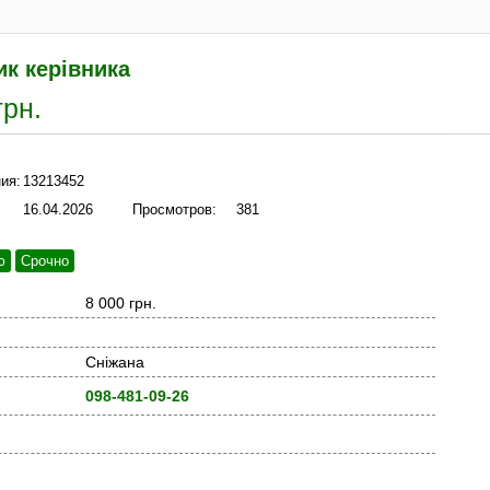
к керівника
грн.
ия:
13213452
16.04.2026
Просмотров:
381
ю
Срочно
8 000 грн.
Сніжана
098-481-09-26