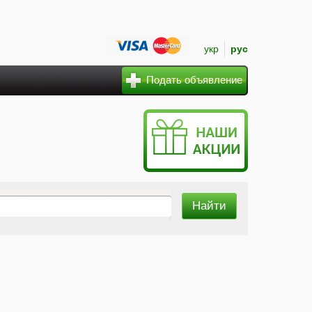
укр
рус
Подать объявление