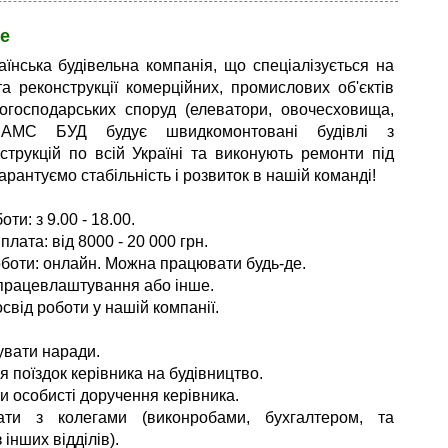
е
їнська будівельна компанія, що спеціалізується на
та реконструкції комерційних, промислових об'єктів
когосподарських споруд (елеватори, овочесховища,
. АМС БУД будує швидкомонтовані будівлі з
струкцій по всій Україні та виконують ремонти під
арантуємо стабільність і розвиток в нашій команді!
оти: з 9.00 - 18.00.
плата: від 8000 - 20 000 грн.
боти: онлайн. Можна працювати будь-де.
працевлаштування або інше.
свід роботи у нашій компанії.
:
увати наради.
я поїздок керівника на будівництво.
и особисті доручення керівника.
вати з колегами (виконробами, бухгалтером, та
 інших відділів).