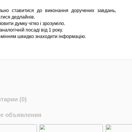
льно ставитися до виконання доручених завдань,
тися дедлайнів.
овити думку чітко і зрозуміло.
аналогічній посаді від 1 року.
вмінням швидко знаходити інформацію.
тарии (0)
е объявления