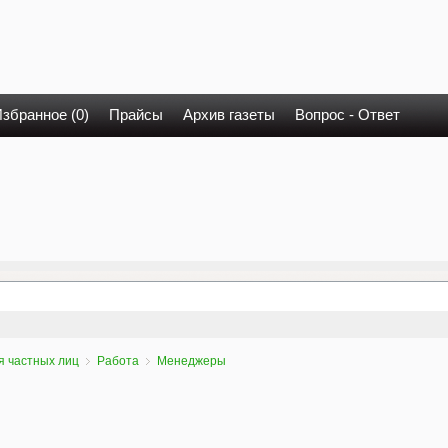
збранное (0)
Прайсы
Архив газеты
Вопрос - Ответ
я частных лиц
Работа
Менеджеры