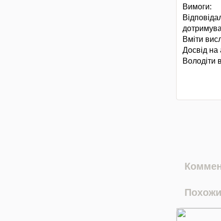
Вимоги:
Відповіда
дотримува
Вміти висл
Досвід на 
Володіти 
Коммен
Похожи