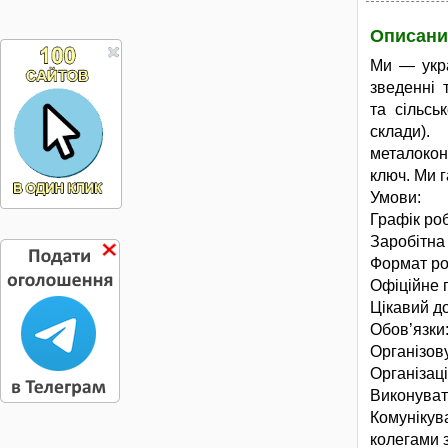
Описани
Ми — укра
зведенні 
та сільсь
склади)
металокон
ключ. Ми г
Умови:
Графік роб
Заробітна 
Формат ро
Офіційне 
Цікавий до
Обов’язки
Організов
Організаці
Виконуват
Комуніку
колегами з