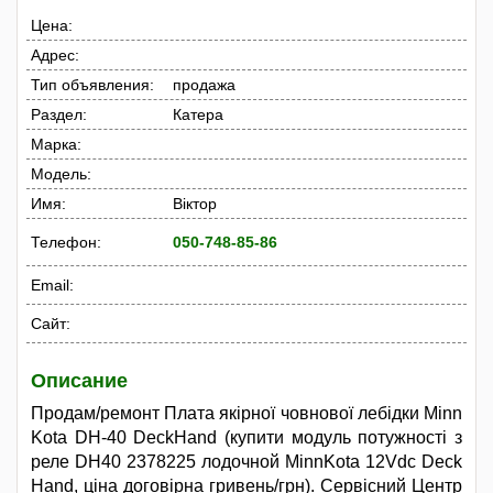
Цена:
Адрес:
Тип объявления:
продажа
Раздел:
Катера
Марка:
Модель:
Имя:
Віктор
Телефон:
050-748-85-86
Email:
Сайт:
Описание
Продам/ремонт Плата якірної човнової лебідки Minn
Kota DH-40 DeckHand (купити модуль потужності з
реле DH40 2378225 лодочной MinnKota 12Vdc Deck
Hand, ціна договірна гривень/грн). Сервісний Центр