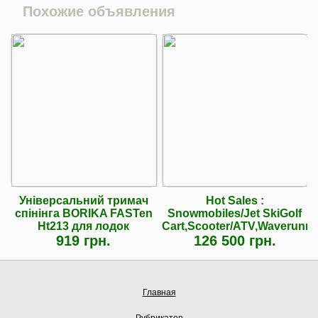
Похожие объявления
Універсальний тримач
Hot Sales :
спінінга BORIKA FASTen
Snowmobiles/Jet SkiGolf
Ht213 для лодок
Cart,Scooter/ATV,Waverunne
919 грн.
126 500 грн.
Главная
Рубрикатор