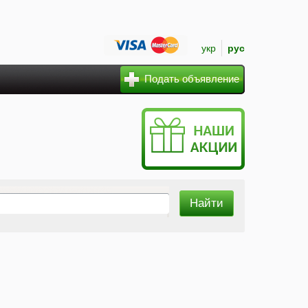
укр
рус
Подать объявление