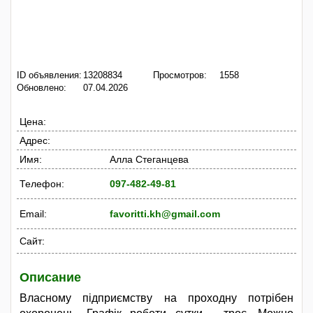
ID объявления:
13208834
Просмотров:
1558
Обновлено:
07.04.2026
Цена:
Адрес:
Имя:
Алла Стеганцева
Телефон:
097-482-49-81
Email:
favoritti.kh@gmail.com
Сайт:
Описание
Власному підприємству на проходну потрібен