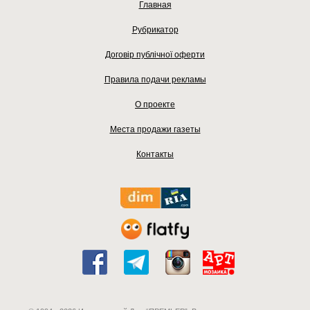
Главная
Рубрикатор
Договір публічної оферти
Правила подачи рекламы
О проекте
Места продажи газеты
Контакты