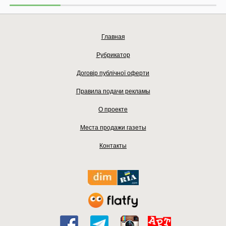
Главная
Рубрикатор
Договір публічної оферти
Правила подачи рекламы
О проекте
Места продажи газеты
Контакты