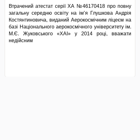
Втрачений атестат серії ХА №46170418 про повну
загальну середню освіту на ім’я Глушкова Андрія
Костянтиновича, виданий Аерокосмічним ліцеєм на
базі Національного аерокосмічного університету ім.
М.Є. Жуковського «ХАІ» у 2014 році, вважати
недійсним