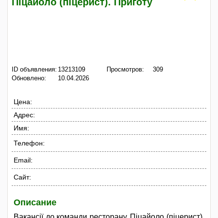
Піцайоло (піцерист). Приготу
ID объявления:
13213109
Просмотров:
309
Обновлено:
10.04.2026
Цена:
Адрес:
Имя:
Телефон:
Email:
Сайт:
Описание
Вакансії до команди ресторану. Піцайоло (піцерист).