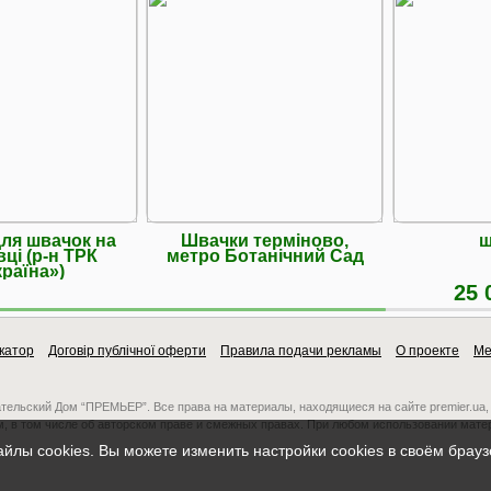
ля швачок на
Швачки терміново,
ш
ці (р-н ТРК
метро Ботанічний Сад
країна»)
25 
катор
Договір публічної оферти
Правила подачи рекламы
О проекте
Ме
ательский Дом “ПРЕМЬЕР”. Все права на материалы, находящиеся на сайте premier.ua,
, в том числе об авторском праве и смежных правах. При любом использовании мате
айлы cookies. Вы можете изменить настройки cookies в своём брау