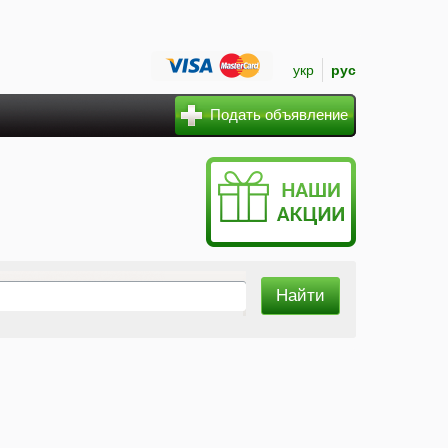
укр
рус
Подать объявление