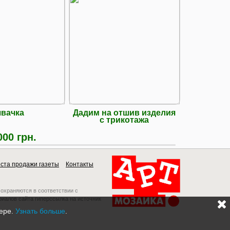
вачка
Дадим на отшив изделия
с трикотажа
000 грн.
ста продажи газеты
Контакты
 охраняются в соответствии с
риалов сайта гиперссылка на источник
зере.
Узнать больше
.