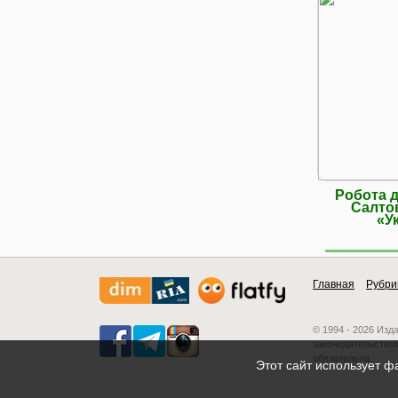
Робота д
Салтов
«У
Главная
Рубри
© 1994 - 2026 Изд
законодательством
обязательна.
Этот сайт использует ф