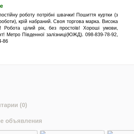
е
постійну роботу потрібні швачки! Пошиття куртки (з
роботи), крій набраний. Своя торгова марка. Висока
! Робота цілий рік, без простоїв! Хороші умови,
т! Метро Південної залізниці(ЮЖД). 098-839-78-92,
4-86
тарии (0)
е объявления