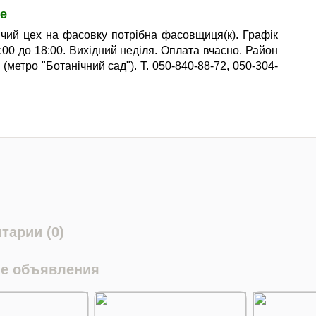
е
чий цех на фасовку потрібна фасовщиця(к). Графік
:00 до 18:00. Вихідний неділя. Оплата вчасно. Район
 (метро "Ботанічний сад"). Т. 050-840-88-72, 050-304-
тарии (0)
е объявления