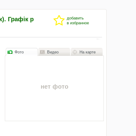
). Графік р
добавить
в избранное
Фото
Видео
На карте
нет фото