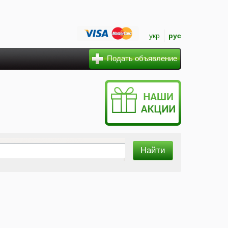
укр
рус
Подать объявление