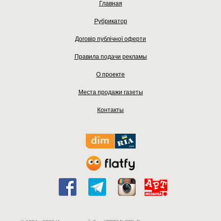
Главная
Рубрикатор
Договір публічної оферти
Правила подачи рекламы
О проекте
Места продажи газеты
Контакты