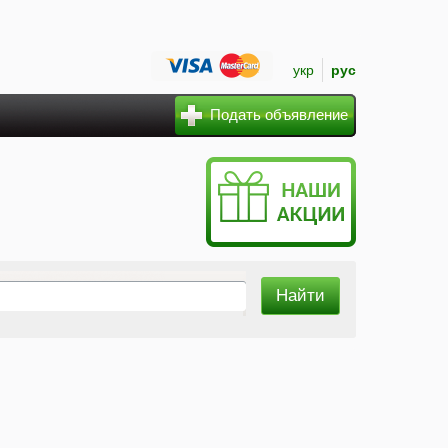
укр
рус
Подать объявление