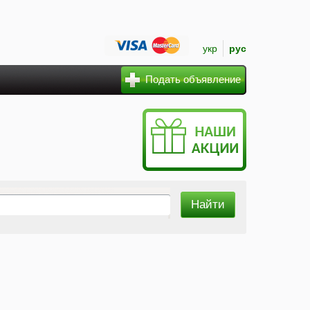
укр
рус
Подать объявление