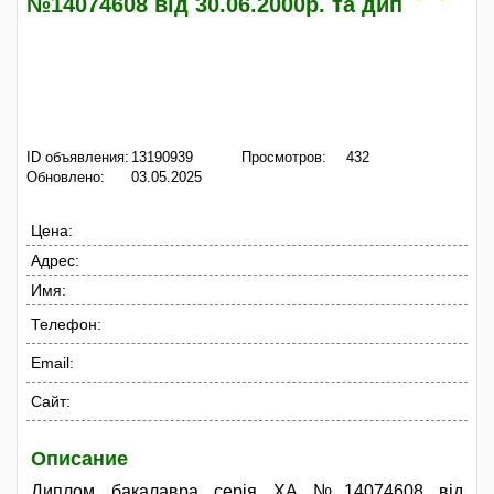
№14074608 від 30.06.2000р. та дип
ID объявления:
13190939
Просмотров:
432
Обновлено:
03.05.2025
Цена:
Адрес:
Имя:
Телефон:
Email:
Сайт:
Описание
Диплом бакалавра серія ХА №14074608 від