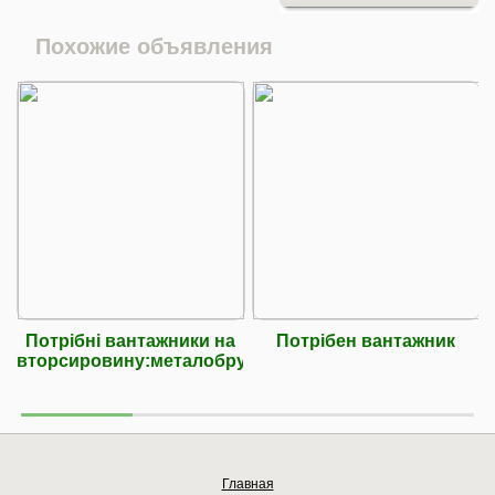
Похожие объявления
Потрібні вантажники на
Потрібен вантажник
вторсировину:металобрухт,макулатура,
Главная