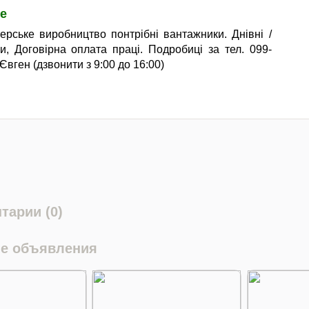
е
ерське виробництво понтрібні вантажники. Днівні /
ни, Договірна оплата праці. Подробиці за тел. 099-
Євген (дзвонити з 9:00 до 16:00)
тарии (0)
е объявления