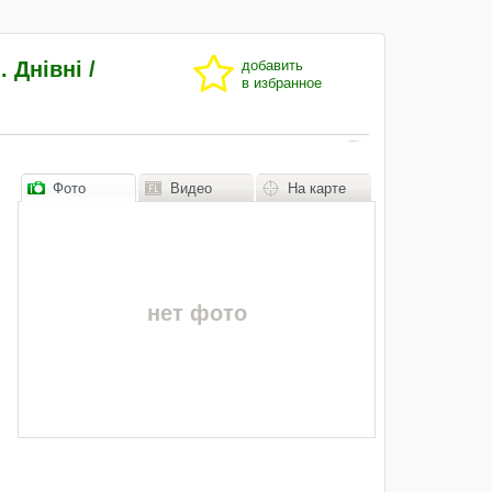
 Днівні /
добавить
в избранное
Фото
Видео
На карте
нет фото