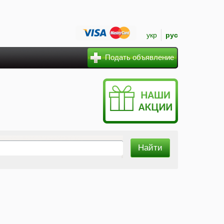
укр
рус
Подать объявление