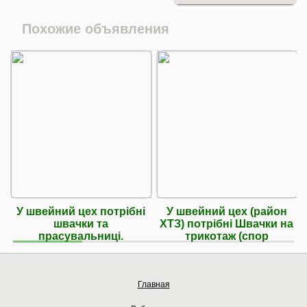
Похожие объявления
У швейний цех потрібні
У швейний цех (район
швачки та
ХТЗ) потрібні Швачки на
прасувальниці.
трикотаж (спор
Главная