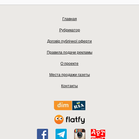
Главная
Рубрикатор
Договір публічної оферти
Правила подачи рекламы
О проекте
Места продажи газеты
Контакты