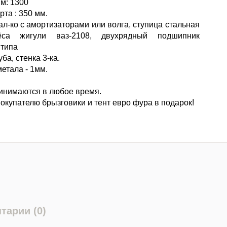
м: 1300
рта : 350 мм.
 ал-ко с амортизаторами или волга, ступица стальная
ёса жигули ваз-2108, двухрядный подшипник
 типа
уба, стенка 3-ка.
етала - 1мм.
инимаются в любое время.
окупателю брызговики и тент евро фура в подарок!
тарии (0)