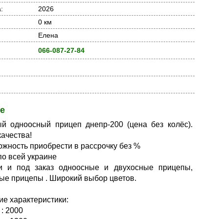
:
2026
0 км
Елена
066-087-27-84
е
й одноосный прицеп днепр-200 (цена без колёс).
качества!
ожность приобрести в рассрочку без %
по всей украине
и и под заказ одноосные и двухосные прицепы,
ые прицепы . Широкий выбор цветов.
ие характеристики:
 : 2000