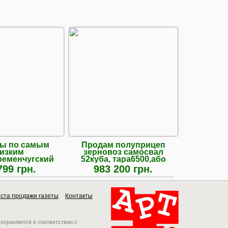
ы по самым
Продам полуприцеп
Блок 
изким
зерновоз самосвал
автом
ременчугский
52куба, тара6500,або
приче
нт Евро Фура
обмен
(телО
799 грн.
983 200 грн.
ста продажи газеты
Контакты
 охраняются в соответствии с