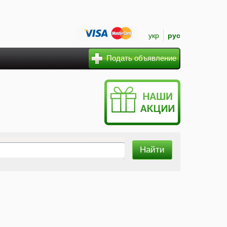
укр
рус
Подать объявление