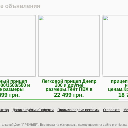
е объявления
ный прицеп
Легковой прицеп Днепр
прицеп
00/1500/500 и
200 и другие
н
е размеры
размеры.Тент ПВХ в
ценам.К
подарок!
Завод.Те
499 грн.
22 499 грн.
18 
катор
Договір публічної оферти
Правила подачи рекламы
О проекте
Ме
ательский Дом “ПРЕМЬЕР”. Все права на материалы, находящиеся на сайте premier.ua,