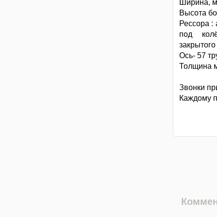
Ширина, м
Высота бо
Рессора :
под кол
закрытого
Ось- 57 тр
Толщина м
Звонки пр
Каждому п
Коммен