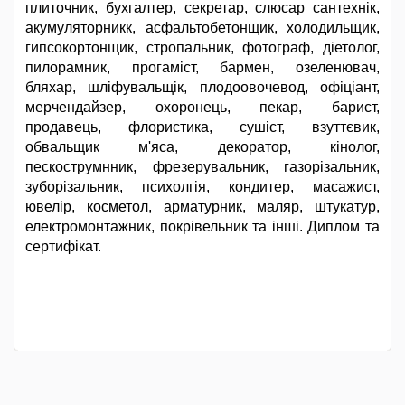
плиточник, бухгалтер, секретар, слюсар сантехнік,
акумуляторникк, асфальтобетонщик, холодильщик,
гипсокортонщик, стропальник, фотограф, діетолог,
пилорамник, прогаміст, бармен, озеленювач,
бляхар, шліфувальщік, плодоовочевод, офіціант,
мерчендайзер, охоронець, пекар, барист,
продавець, флористика, сушіст, взуттєвик,
обвальщик м'яса, декоратор, кінолог,
пескострумнник, фрезерувальник, газорізальник,
зуборізальник, психолгія, кондитер, масажист,
ювелір, косметол, арматурник, маляр, штукатур,
електромонтажник, покрівельник та інші. Диплом та
сертифікат.