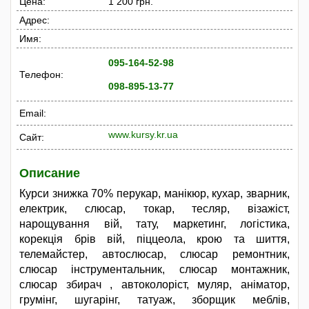
Цена:
1 200 грн.
Адрес:
Имя:
095-164-52-98
Телефон:
098-895-13-77
Email:
www.kursy.kr.ua
Сайт:
Описание
Курси знижка 70% перукар, манікюр, кухар, зварник,
електрик, слюсар, токар, тесляр, візажіст,
нарощування вій, тату, маркетинг, логістика,
корекція брів вій, піццеола, крою та шиття,
телемайстер, автослюсар, слюсар ремонтник,
слюсар інструментальник, слюсар монтажник,
слюсар збирач , автоколоріст, муляр, аніматор,
грумінг, шугарінг, татуаж, зборщик меблів,