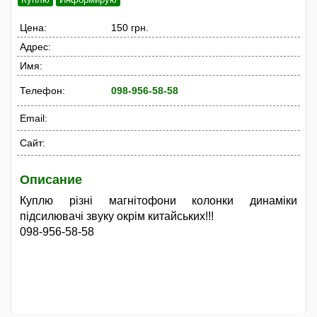
Цена:
150 грн.
Адрес:
Имя:
Телефон:
098-956-58-58
Email:
Сайт:
Описание
Куплю різні магнітофони колонки динаміки
підсилювачі звуку окрім китайських!!!
098-956-58-58