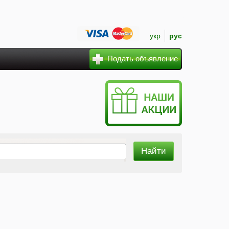
укр
рус
Подать объявление