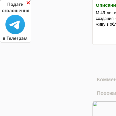
Описани
М 49 лет 
создания 
живу в обл
Коммен
Похожи