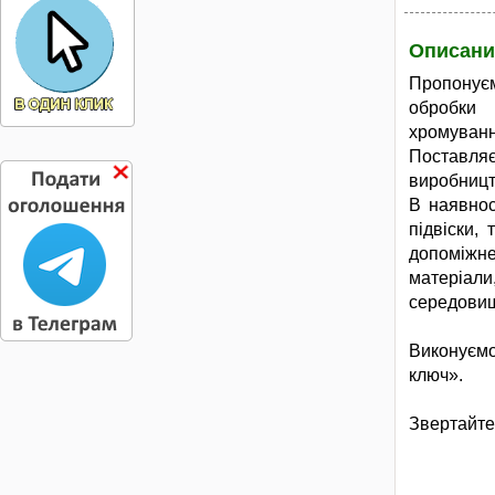
Описани
Пропонує
обробки 
хромуванн
Поставля
виробницт
В наявнос
підвіски,
допоміжн
матеріали
середовищі
Виконуємо
ключ».
Звертайтес