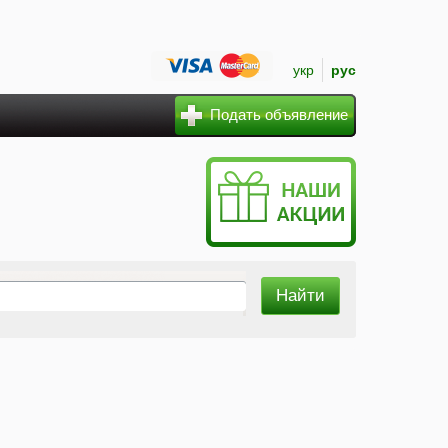
укр
рус
Подать объявление