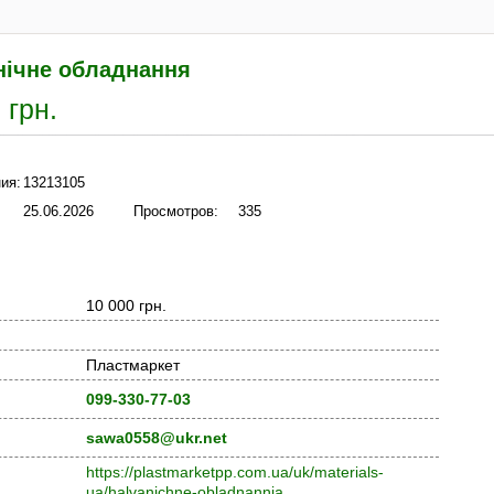
нічне обладнання
 грн.
ия:
13213105
25.06.2026
Просмотров:
335
10 000 грн.
Пластмаркет
099-330-77-03
sawa0558@ukr.net
https://plastmarketpp.com.ua/uk/materials-
ua/halvanichne-obladnannia