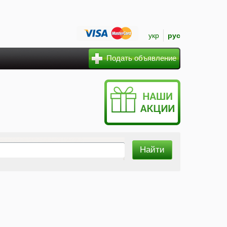
укр
рус
Подать объявление