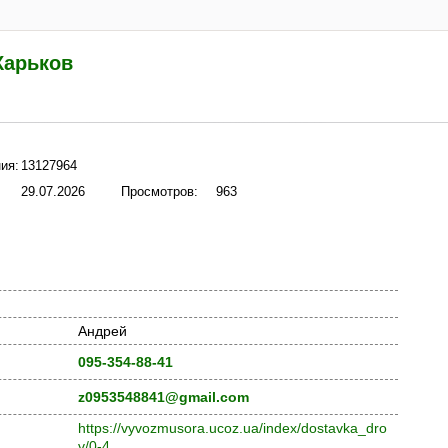
Харьков
ия:
13127964
29.07.2026
Просмотров:
963
Андрей
095-354-88-41
z0953548841@gmail.com
https://vyvozmusora.ucoz.ua/index/dostavka_dro
v/0-4