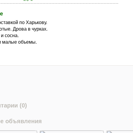
е
оставкой по Харькову.
отые. Дрова в чурках.
 и сосна.
и малые объемы.
тарии (0)
е объявления