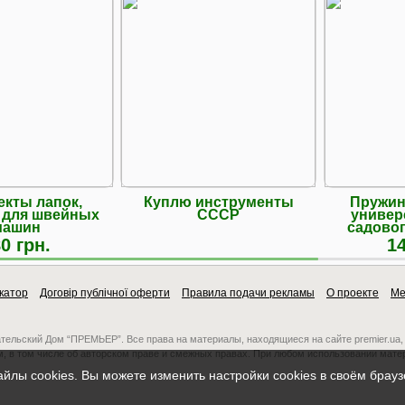
кты лапок,
Куплю инструменты
Пружин
 для швейных
СССР
универ
машин
садовог
0 грн.
14
катор
Договір публічної оферти
Правила подачи рекламы
О проекте
Ме
ательский Дом “ПРЕМЬЕР”. Все права на материалы, находящиеся на сайте premier.ua,
, в том числе об авторском праве и смежных правах. При любом использовании мате
айлы cookies. Вы можете изменить настройки cookies в своём брау