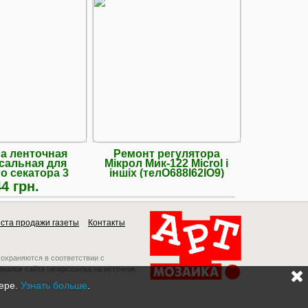
а ленточная
Ремонт регулятора
Куплю . 
сальная для
Мікрол Мик-122 Microl і
тиски
о секатора 3
іншіх (телО688І62ІО9)
слесарны
штуки
4 грн.
ста продажи газеты
Контакты
 охраняются в соответствии с
риалов сайта гиперссылка на источник
зере.
Узнать больше
.