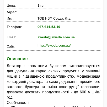
Цена:
1 грн.
Адрес:
Имя:
ТОВ НВФ Сведа, Лтд
Телефон:
067-614-53-10
Email:
sweda@sweda.com.ua
https://sweda.com.ua/
Сайт:
Описание
Дозатор з проміжним бункером використовується
для дозування гарно сипких продуктів у зашивні
мішки з підвищеною продуктивністю. Модернізація
конструкції дозатора, а саме додавання проміжного
вагового бункера та зміна конструкції горловини,
дозволяє досягати продуктивності - до 600 мішків/
год.
Особливості: