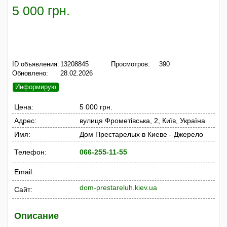
5 000 грн.
ID объявления:
13208845
Просмотров:
390
Обновлено:
28.02.2026
Информирую
Цена:
5 000 грн.
Адрес:
вулиця Фрометівська, 2, Київ, Україна
Имя:
Дом Престарелых в Киеве - Джерело
Телефон:
066-255-11-55
Email:
dom-prestareluh.kiev.ua
Сайт:
Описание