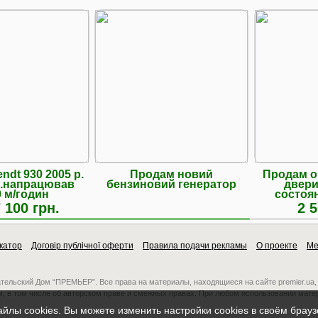
ndt 930 2005 р.
Продам новий
Продам о
 с.напрацював
бензиновий генератор
двери
0 м/годин
состоя
 100 грн.
2 5
катор
Договір публічної оферти
Правила подачи рекламы
О проекте
Ме
ательский Дом “ПРЕМЬЕР”. Все права на материалы, находящиеся на сайте premier.ua,
, в том числе об авторском праве и смежных правах. При любом использовании мате
айлы cookies. Вы можете изменить настройки cookies в своём брау