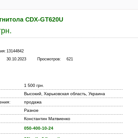
гнитола CDX-GT620U
грн.
ия:
13144842
30.10.2023
Просмотров:
621
1 500 грн.
Высокий, Харьковская область, Украина
ения:
продажа
Разное
Константин Матвиенко
050-400-10-24