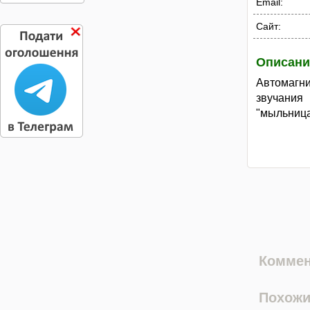
Email:
Сайт:
Описани
Автомагн
звучани
"мыльница
Коммен
Похожи