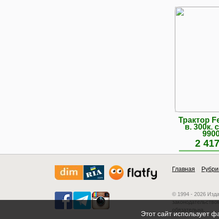
Трактор Fe
в. 300к.
990
2 417
Главная
Рубри
© 1994 - 2026 Изд
законодательством
обязательна.
Этот сайт использует ф