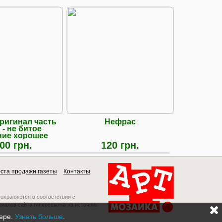
ригинал часть
Нефрас
Ніж дл
 - не битое
грунтофрез
ние хорошее
(лівий/
00 грн.
120 грн.
10
ста продажи газеты
Контакты
 охраняются в соответствии с
риалов сайта гиперссылка на источник
зере.
Узнать больше
.