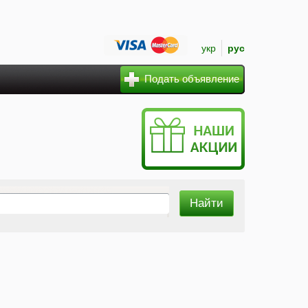
укр
рус
Подать объявление