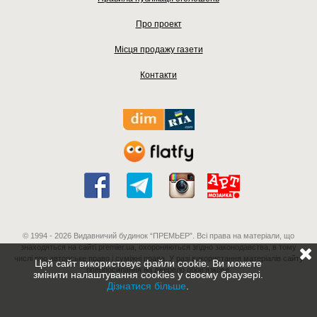
Про проект
Місця продажу газети
Контакти
© 1994 - 2026 Видавничий будинок “ПРЕМЬЕР”. Всі права на матеріали, що
знаходяться на сайті premier.ua, охороняються згідно законодавства, в тому
числі про авторське право і суміжні права. У разі використання матеріалів сайту
Цей сайт використовує файли cookie. Ви можете
гіперпосилання на джерело обов'язкове.
змінити налаштування cookies у своєму браузері.
Дізнатися більше
.