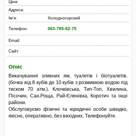
Ціна:
Адреса:
Ім'я:
Холодногорский
Телефон:
063-785-62-75
Email:
Сайт:
Опис
Викачування зливних ям, туалетів і біотуалетів.
(бочка від 8 кубів до 10 кубів з розмивкою водою під
тиском 70 атм.). Клочківська, Тип-Топ, Хвилина,
Пісочин, Сан.Роща, Рай-Єленівка, Коротич та інші
райони.
Обслуговуємо фізичні та юридичні особи швидко,
якісно, оперативно, без вихідних. Телефонуйте.