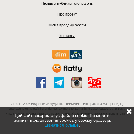
Правила публікації оголошень
Про проект
Місця продажу газети
Контакти
© 1994 - 2026 Видавничий будинок “ПРЕМЬЕР”. Всі права на матеріали, що
знаходяться на сайті premier.ua, охороняються згідно законодавства, в тому
числі про авторське право і суміжні права. У разі використання матеріалів сайту
Цей сайт використовує файли cookie. Ви можете
гіперпосилання на джерело обов'язкове.
змінити налаштування cookies у своєму браузері.
Дізнатися більше
.